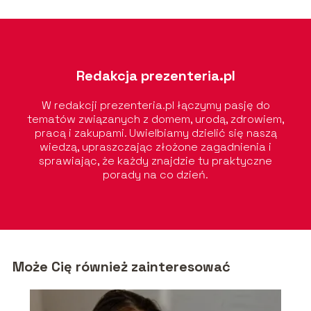
Redakcja prezenteria.pl
W redakcji prezenteria.pl łączymy pasję do
tematów związanych z domem, urodą, zdrowiem,
pracą i zakupami. Uwielbiamy dzielić się naszą
wiedzą, upraszczając złożone zagadnienia i
sprawiając, że każdy znajdzie tu praktyczne
porady na co dzień.
Może Cię również zainteresować